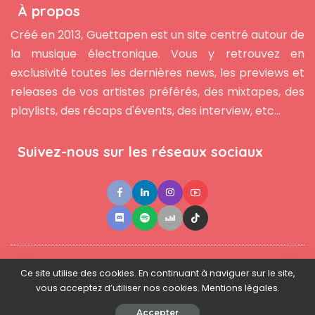
À propos
Créé en 2013, Guettapen est un site centré autour de
la musique électronique. Vous y retrouvez en
exclusivité toutes les dernières news, les previews et
releases de vos artistes préférés, des mixtapes, des
playlists, des récaps d'évents, des interview, etc...
Suivez-nous sur les réseaux sociaux
●
●
●
Contact
Newsletter
L'équipe
Mentions légales
Ce site utilise des cookies. En continuant à naviguer sur le site,
vous acceptez d’utiliser nos cookies. Mentions légales.
© 2025 - www.guettapen.com - Tous droits réservés.
Accepter