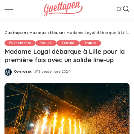
Guettapen
›
Musique
›
House
›
Madame Loyal débarque à Lille pour la première fois avec un solide line-up
Événements
House
Techno
Trance
Madame Loyal débarque à Lille pour la
première fois avec un solide line-up
Overdrax
19 septembre 2024
Posted
by