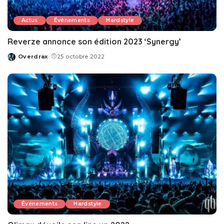
Actus
Événements
Hardstyle
Reverze annonce son édition 2023 ‘Synergy’
Overdrax
25 octobre 2022
Posted
by
Événements
Hardstyle