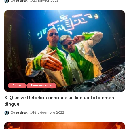
Overdrax
20 janvier 2023
Posted
by
Actus
Événements
X-Qlusive Rebelion annonce un line up totalement
dingue
Overdrax
14 décembre 2022
Posted
by