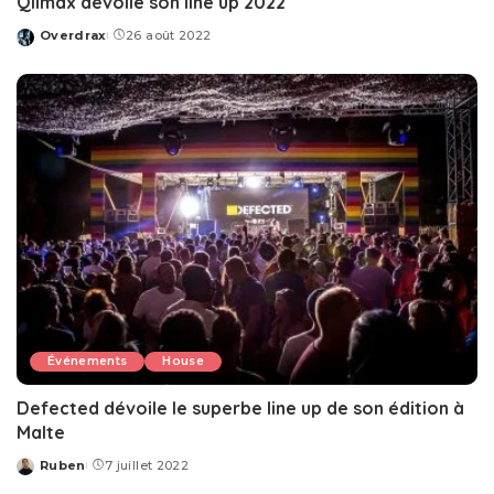
Qlimax dévoile son line up 2022
Overdrax
26 août 2022
Posted
by
Événements
House
Defected dévoile le superbe line up de son édition à
Malte
Ruben
7 juillet 2022
Posted
by