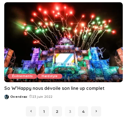
Événements
Hardstyle
So W’Happy nous dévoile son line up complet
Overdrax
23 juin 2022
Posted
by
1
2
3
4