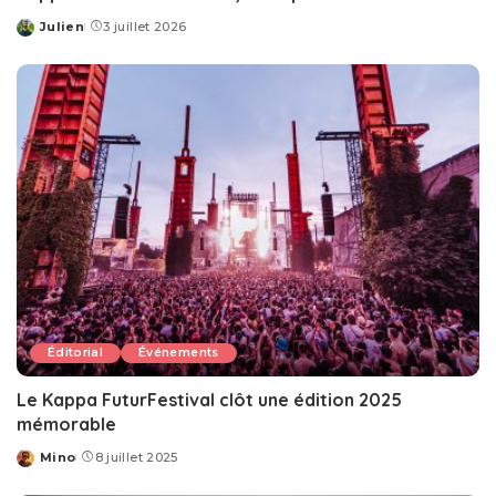
Julien
3 juillet 2026
Posted
by
Éditorial
Événements
Le Kappa FuturFestival clôt une édition 2025
mémorable
Mino
8 juillet 2025
Posted
by