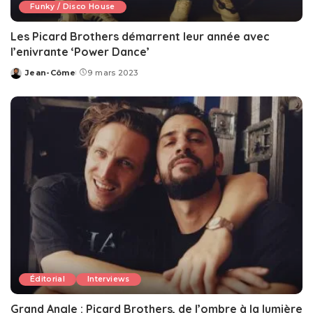
Funky / Disco House
Les Picard Brothers démarrent leur année avec
l’enivrante ‘Power Dance’
Jean-Côme
9 mars 2023
Posted
by
Éditorial
Interviews
Grand Angle : Picard Brothers, de l’ombre à la lumière