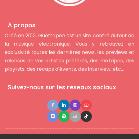
À propos
Créé en 2013, Guettapen est un site centré autour de
la musique électronique. Vous y retrouvez en
exclusivité toutes les dernières news, les previews et
releases de vos artistes préférés, des mixtapes, des
playlists, des récaps d'évents, des interview, etc...
Suivez-nous sur les réseaux sociaux
●
●
●
Contact
Newsletter
L'équipe
Mentions légales