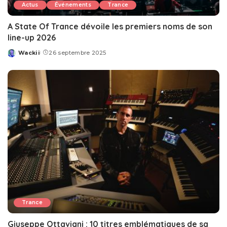
Actus
Événements
Trance
A State Of Trance dévoile les premiers noms de son
line-up 2026
Wackii
26 septembre 2025
Posted
by
Trance
Giuseppe Ottaviani : 10 titres emblématiques de sa