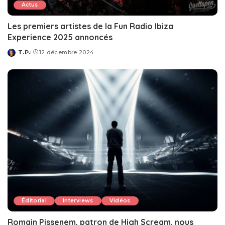
Actus
Les premiers artistes de la Fun Radio Ibiza
Experience 2025 annoncés
T.P.
12 décembre 2024
Posted
by
Éditorial
Interviews
Vidéos
Romain Pissenem, patron de High Scream, nous