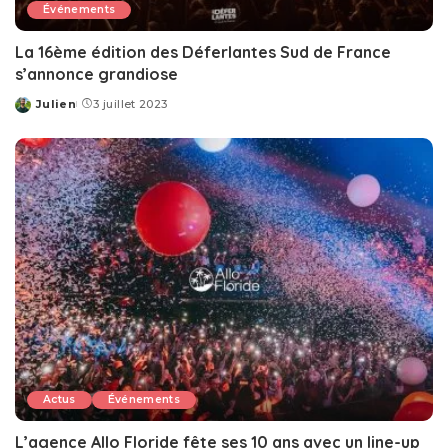
Événements
La 16ème édition des Déferlantes Sud de France
s’annonce grandiose
Julien
3 juillet 2023
Posted
by
Actus
Événements
L’agence Allo Floride fête ses 10 ans avec un line-up