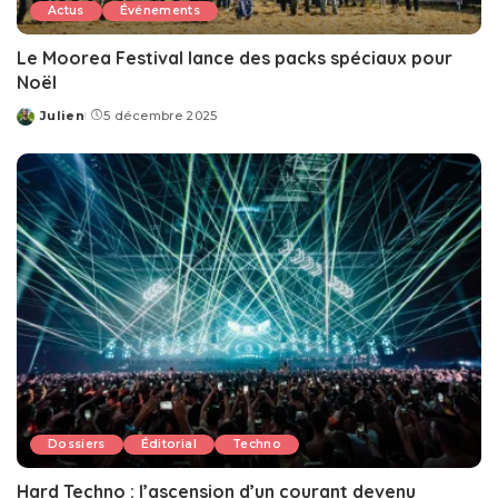
Actus
Événements
Le Moorea Festival lance des packs spéciaux pour
Noël
Julien
5 décembre 2025
Posted
by
Dossiers
Éditorial
Techno
Hard Techno : l’ascension d’un courant devenu