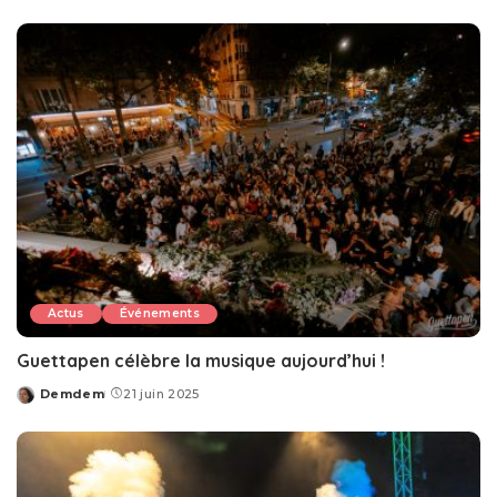
by
Actus
Événements
Guettapen célèbre la musique aujourd’hui !
Demdem
21 juin 2025
Posted
by