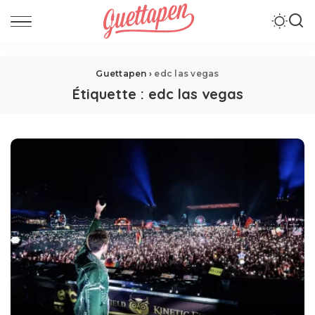
Guettapen
›
edc las vegas
Étiquette :
edc las vegas