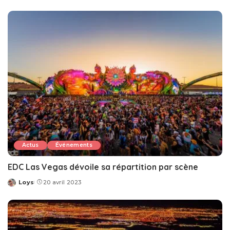
by
Actus
Événements
EDC Las Vegas dévoile sa répartition par scène
Loys
20 avril 2023
Posted
by