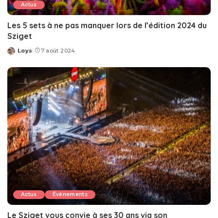
Actus
Les 5 sets à ne pas manquer lors de l’édition 2024 du
Sziget
Loys
7 août 2024
Posted
by
Actus
Événements
Le Sziget vous convie à ses 30 ans via son