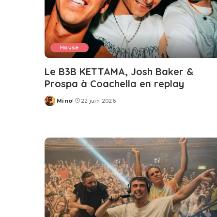
House
Le B3B KETTAMA, Josh Baker &
Prospa à Coachella en replay
Mino
22 juin 2026
Posted
by