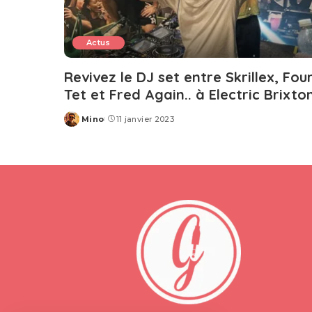
Actus
Revivez le DJ set entre Skrillex, Fou
Tet et Fred Again.. à Electric Brixto
Mino
11 janvier 2023
Posted
by