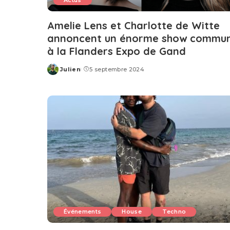
Actus
Amelie Lens et Charlotte de Witte
annoncent un énorme show commu
à la Flanders Expo de Gand
Julien
5 septembre 2024
Posted
by
Événements
House
Techno