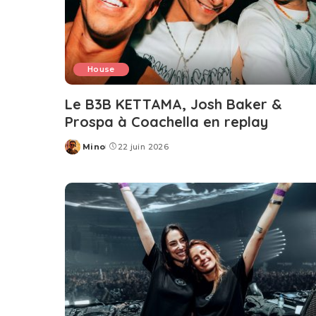
House
Le B3B KETTAMA, Josh Baker &
Prospa à Coachella en replay
Mino
22 juin 2026
Posted
by