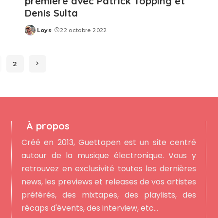
première avec Patrick Topping et
Denis Sulta
Loys
22 octobre 2022
Posted
by
2
À propos
Créé en 2013, Guettapen est un site centré
autour de la musique électronique. Vous y
retrouvez en exclusivité toutes les dernières
news, les previews et releases de vos artistes
préférés, des mixtapes, des playlists, des
récaps d'évents, des interview, etc...