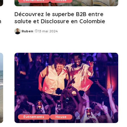
Événements
House
Découvrez le superbe B2B entre
n
salute et Disclosure en Colombie
Ruben
13 mai 2024
Posted
by
Événements
House