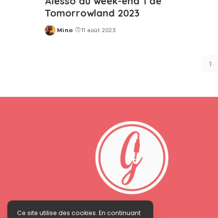
Alesso du week-end 1 de
Tomorrowland 2023
Mino
11 août 2023
Posted
by
1
Ce site utilise des cookies. En continuant