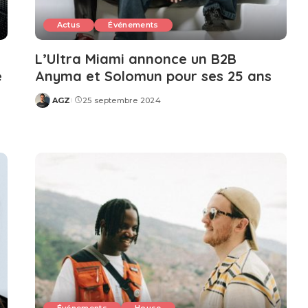
Actus
Événements
L’Ultra Miami annonce un B2B
e
Anyma et Solomun pour ses 25 ans
AGZ
25 septembre 2024
Posted
by