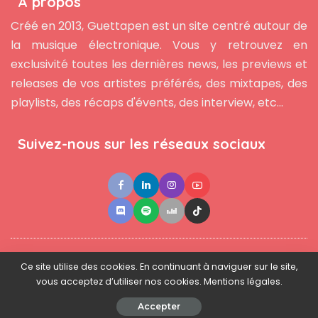
À propos
Créé en 2013, Guettapen est un site centré autour de
la musique électronique. Vous y retrouvez en
exclusivité toutes les dernières news, les previews et
releases de vos artistes préférés, des mixtapes, des
playlists, des récaps d'évents, des interview, etc...
Suivez-nous sur les réseaux sociaux
●
●
●
Contact
Newsletter
L'équipe
Mentions légales
Ce site utilise des cookies. En continuant à naviguer sur le site,
vous acceptez d’utiliser nos cookies. Mentions légales.
© 2025 - www.guettapen.com - Tous droits réservés.
Accepter