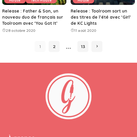
House
Tech House
House
Release : Father & Son, un
Release : Toolroom sort un
nouveau duo de français sur
des titres de l’été avec ‘Girl’
Toolroom avec ‘You Got It’
de KC Lights
28 octobre 2020
11 août 2020
…
1
2
13