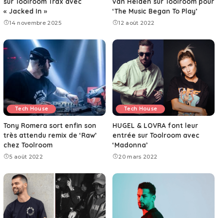
sur Toolroom Trax avec
van Helden sur Toolroom pour
« Jacked In »
‘The Music Began To Play’
14 novembre 2025
12 août 2022
Tech House
Tech House
Tony Romera sort enfin son
HUGEL & LOVRA font leur
très attendu remix de ‘Raw’
entrée sur Toolroom avec
chez Toolroom
‘Madonna’
5 août 2022
20 mars 2022