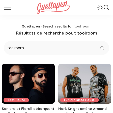
Guettapen
›
Search results for '
toolroom
'
Résultats de recherche pour:
toolroom
Tech House
Funky / Disco House
Saniero et Flaroll débarquent
Mark Knight amène Armand