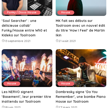
Funky / Disco House
House
‘Soul Searcher’ : une
MK fait ses débuts sur
délicieuse collab’
Toolroom avec un nouvel édit
Funky/House entre Wh0 et
du titre ‘How I Feel’ de Martin
Kideko sur Toolroom
Ikin
13 septembre 2021
21 août 2021
House
House
Les NERVO signent
Dombresky signe ‘Do You
‘Basement’, leur premier titre
Remember’, une bombe Piano
inattendu sur Toolroom
House sur Toolroom
18 juin 2021
27 mars 2021