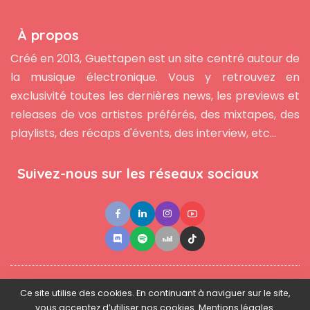
À propos
Créé en 2013, Guettapen est un site centré autour de
la musique électronique. Vous y retrouvez en
exclusivité toutes les dernières news, les previews et
releases de vos artistes préférés, des mixtapes, des
playlists, des récaps d'évents, des interview, etc...
Suivez-nous sur les réseaux sociaux
●
●
●
Contact
Newsletter
L'équipe
Mentions légales
Ce site utilise des cookies. En continuant à naviguer sur le site,
vous acceptez d’utiliser nos cookies. Mentions légales.