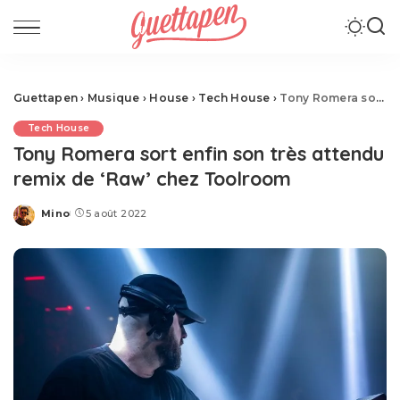
Guettapen
›
Musique
›
House
›
Tech House
›
Tony Romera sort enfin son très attendu remix de ‘Raw’ chez Toolroom
Tech House
Tony Romera sort enfin son très attendu
remix de ‘Raw’ chez Toolroom
Mino
5 août 2022
Posted
by