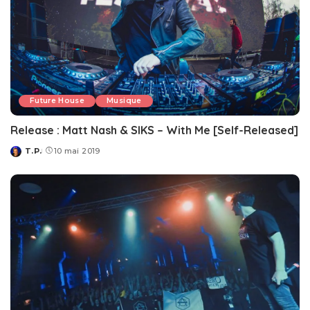
Future House
Musique
Release : Matt Nash & SIKS – With Me [Self-Released]
T.P.
10 mai 2019
Posted
by