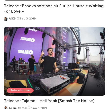
Release : Brooks sort son hit Future House « Waiting
For Love »
AGZ
3 août 2019
Posted
by
Future House
Release : Tujamo – Hell Yeah [Smash The House]
Jean-Côme
2 août 2019