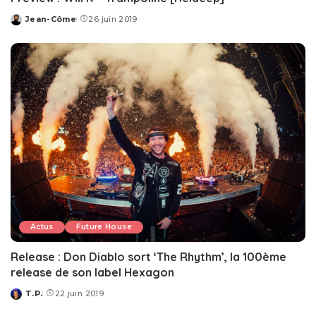
Jean-Côme
26 juin 2019
Posted
by
Actus
Future House
Release : Don Diablo sort ‘The Rhythm’, la 100ème
release de son label Hexagon
T.P.
22 juin 2019
Posted
by