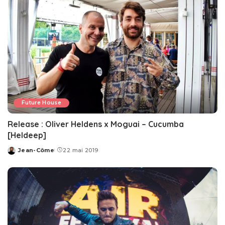
Future House
Release : Oliver Heldens x Moguai – Cucumba
[Heldeep]
Jean-Côme
22 mai 2019
Posted
by