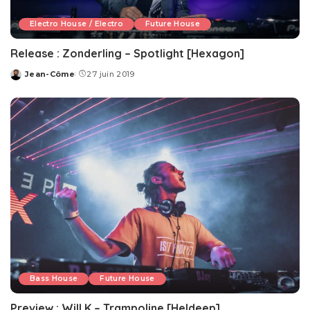
Electro House / Electro
Future House
Release : Zonderling – Spotlight [Hexagon]
Jean-Côme
27 juin 2019
Posted
by
Bass House
Future House
Preview : Will K – Trampoline [Heldeep]