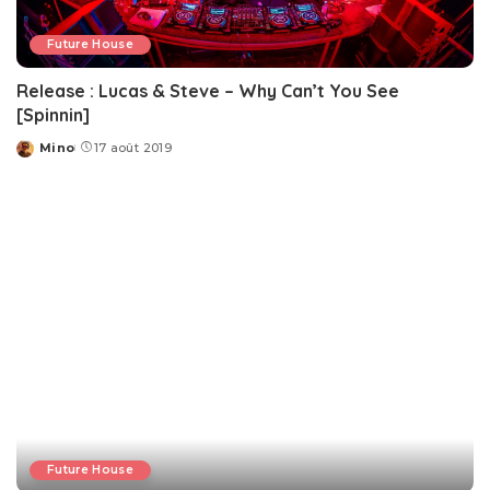
Future House
Release : Lucas & Steve – Why Can’t You See
[Spinnin]
Mino
17 août 2019
Posted
by
Future House