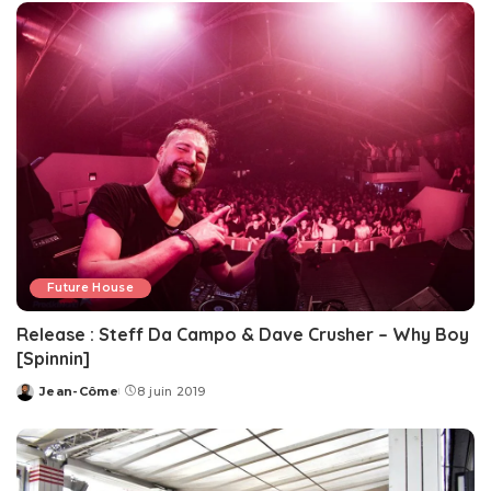
Future House
Release : Steff Da Campo & Dave Crusher – Why Boy
[Spinnin]
Jean-Côme
8 juin 2019
Posted
by