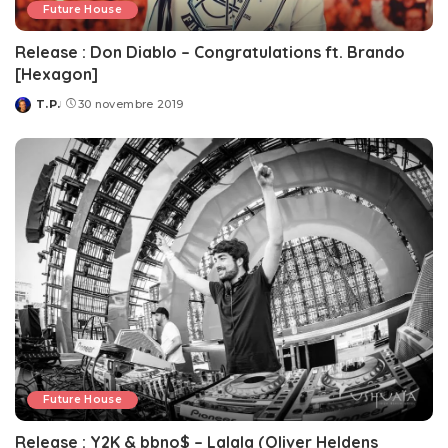
Future House
Release : Don Diablo – Congratulations ft. Brando
[Hexagon]
T.P.
30 novembre 2019
Posted
by
Future House
Release : Y2K & bbno$ – Lalala (Oliver Heldens