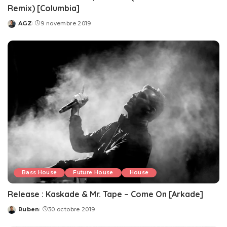
Remix) [Columbia]
AGZ
9 novembre 2019
Posted
by
Bass House
Future House
House
Release : Kaskade & Mr. Tape – Come On [Arkade]
Ruben
30 octobre 2019
Posted
by