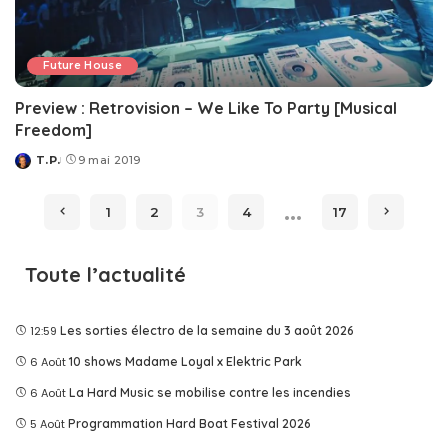
Future House
Preview : Retrovision – We Like To Party [Musical
Freedom]
T.P.
9 mai 2019
Posted
by
…
1
2
3
4
17
Toute l’actualité
12:59
Les sorties électro de la semaine du 3 août 2026
6 Août
10 shows Madame Loyal x Elektric Park
6 Août
La Hard Music se mobilise contre les incendies
5 Août
Programmation Hard Boat Festival 2026