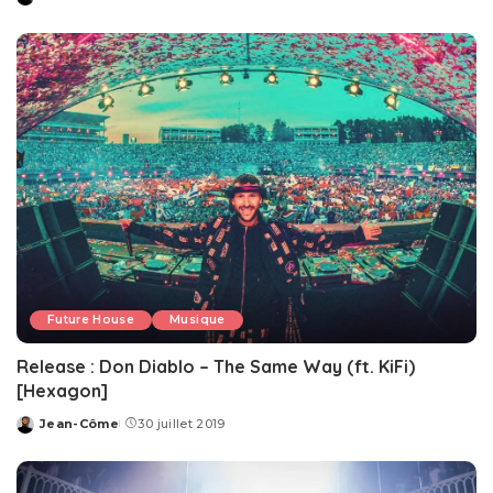
Posted
by
Future House
Musique
Release : Don Diablo – The Same Way (ft. KiFi)
[Hexagon]
Jean-Côme
30 juillet 2019
Posted
by