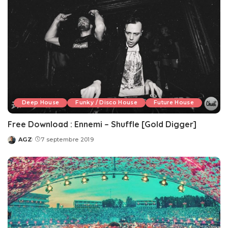
Deep House
Funky / Disco House
Future House
Free Download : Ennemi – Shuffle [Gold Digger]
AGZ
7 septembre 2019
Posted
by