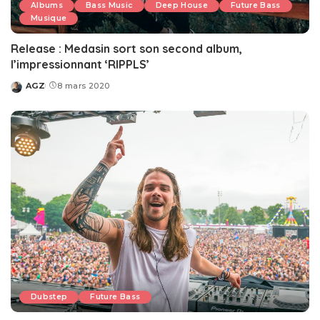
Albums
Bass Music
Deep House
Future Bass
Musique
Release : Medasin sort son second album,
l’impressionnant ‘RIPPLS’
AGZ
8 mars 2020
Posted
by
Dubstep
Future Bass