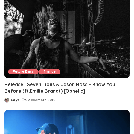
Future Bass
Trance
Release : Seven Lions & Jason Ross – Know You
Before (ft.Emilie Brandt) [Ophelia]
Loys
9 décembre 2019
Posted
by