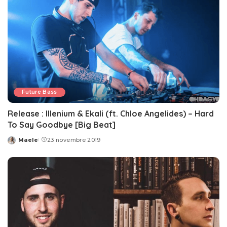
Future Bass
Release : Illenium & Ekali (ft. Chloe Angelides) – Hard
To Say Goodbye [Big Beat]
Maele
23 novembre 2019
Posted
by