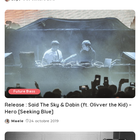
Posted
by
Future Bass
Release : Said The Sky & Dabin (ft. Olivver the Kid) –
Hero [Seeking Blue]
Maele
24 octobre 2019
Posted
by