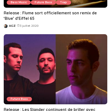
Bass Music
Future Bass
Trap
Release : Flume sort officiellement son remix de
‘Blue’ d’Eiffel 65
AGZ
3 juillet 2020
Posted
by
Future Bass
Release : Les Slander continuent de briller avec