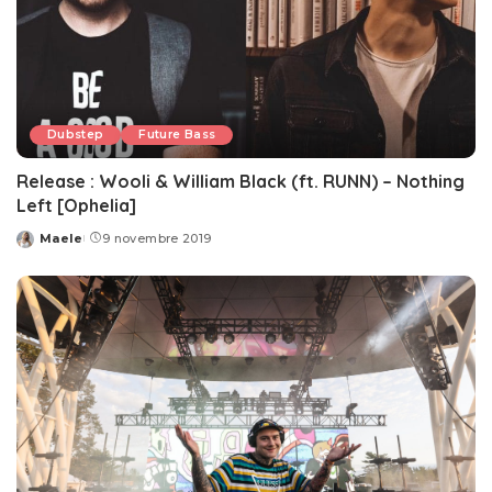
Dubstep
Future Bass
Release : Wooli & William Black (ft. RUNN) – Nothing
Left [Ophelia]
Maele
9 novembre 2019
Posted
by