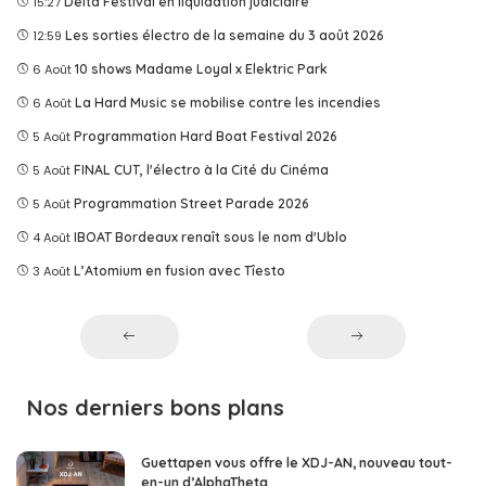
15:27
Delta Festival en liquidation judiciaire
12:59
Les sorties électro de la semaine du 3 août 2026
6 Août
10 shows Madame Loyal x Elektric Park
6 Août
La Hard Music se mobilise contre les incendies
5 Août
Programmation Hard Boat Festival 2026
5 Août
FINAL CUT, l'électro à la Cité du Cinéma
5 Août
Programmation Street Parade 2026
4 Août
IBOAT Bordeaux renaît sous le nom d'Ublo
3 Août
L’Atomium en fusion avec Tîesto
Nos derniers bons plans
Guettapen vous offre le XDJ-AN, nouveau tout-
en-un d’AlphaTheta