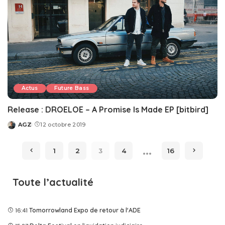
Actus
Future Bass
Release : DROELOE – A Promise Is Made EP [bitbird]
AGZ
12 octobre 2019
Posted
by
…
1
2
3
4
16
Toute l’actualité
16:41
Tomorrowland Expo de retour à l'ADE