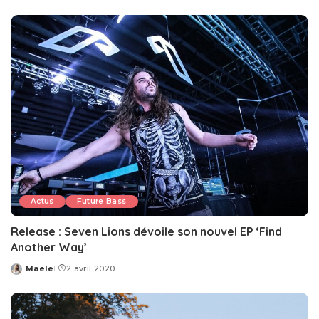
by
Actus
Future Bass
Release : Seven Lions dévoile son nouvel EP ‘Find
Another Way’
Maele
2 avril 2020
Posted
by