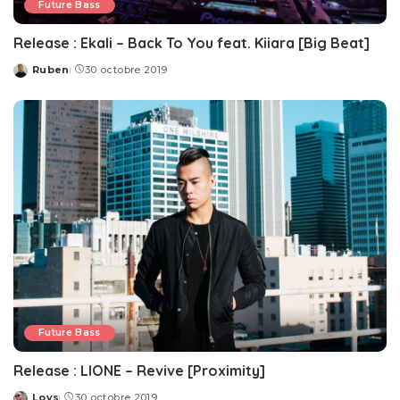
Future Bass
Release : Ekali – Back To You feat. Kiiara [Big Beat]
Ruben
30 octobre 2019
Posted
by
Future Bass
Release : LIONE – Revive [Proximity]
Loys
30 octobre 2019