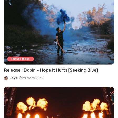
Future Bass
Release : Dabin – Hope It Hurts [Seeking Blue]
Loys
29 mars 2020
Posted
by