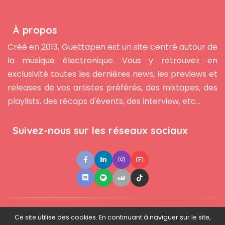
À propos
Créé en 2013, Guettapen est un site centré autour de
la musique électronique. Vous y retrouvez en
exclusivité toutes les dernières news, les previews et
releases de vos artistes préférés, des mixtapes, des
playlists, des récaps d'évents, des interview, etc...
Suivez-nous sur les réseaux sociaux
●
●
●
Contact
Newsletter
L'équipe
Mentions légales
Ce site utilise des cookies. En continuant à naviguer sur le site,