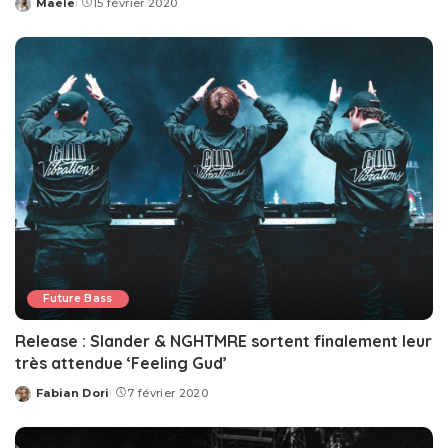
Maele
15 février 2020
Posted
by
Future Bass
Release : Slander & NGHTMRE sortent finalement leur
très attendue ‘Feeling Gud’
Fabian Dori
7 février 2020
Posted
by