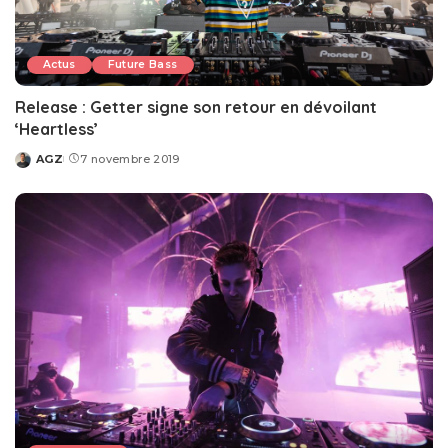
Actus
Future Bass
Release : Getter signe son retour en dévoilant
‘Heartless’
AGZ
7 novembre 2019
Posted
by