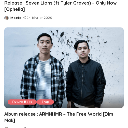
Release : Seven Lions (ft Tyler Graves) – Only Now
[Ophelia]
Maele
24 février 2020
Posted
by
Future Bass
Trap
Album release : ARMNHMR – The Free World [Dim
Mak]