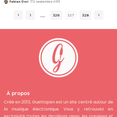
Fabian Dori
2 septembre 2013
Posted
by
…
1
326
327
328
À propos
Créé en 2013, Guettapen est un site centré autour de
la musique électronique. Vous y retrouvez en
exclusivité toutes les dernières news, les previews et