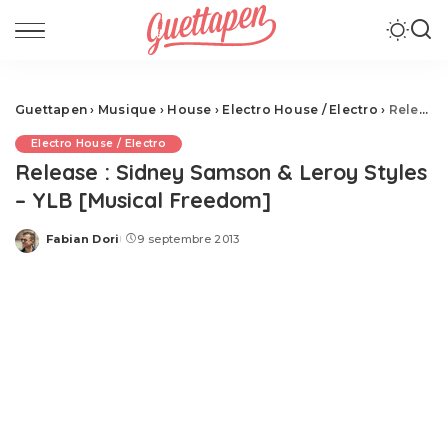
Guettapen
›
Musique
›
House
›
Electro House / Electro
›
Release : Sidney Samson & Leroy Styles – YLB [Musical Freedom]
Electro House / Electro
Release : Sidney Samson & Leroy Styles
– YLB [Musical Freedom]
Fabian Dori
9 septembre 2013
Posted
by