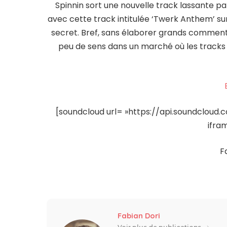
Spinnin sort une nouvelle track lassante pa
avec cette track intitulée ‘Twerk Anthem’ s
secret. Bref, sans élaborer grands commentair
peu de sens dans un marché où les tracks
[soundcloud url= »https://api.soundcloud.
ifra
F
Fabian Dori