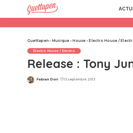
ACTU
Guettapen
›
Musique
›
House
›
Electro House / Elect
Electro House / Electro
Release : Tony Ju
Fabian Dori
13 septembre 2013
Posted
by