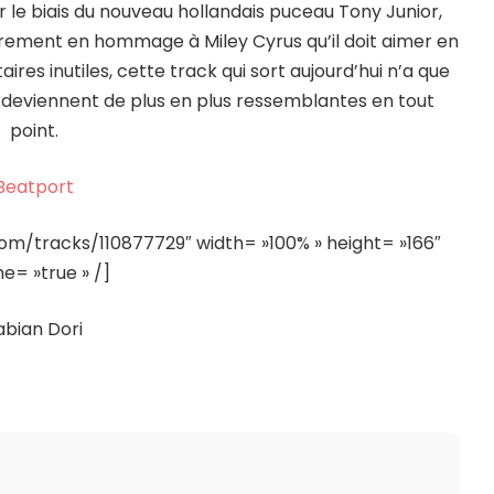
r le biais du nouveau hollandais puceau Tony Junior,
urement en hommage à Miley Cyrus qu’il doit aimer en
es inutiles, cette track qui sort aujourd’hui n’a que
 deviennent de plus en plus ressemblantes en tout
point.
Beatport
com/tracks/110877729″ width= »100% » height= »166″
me= »true » /]
abian Dori