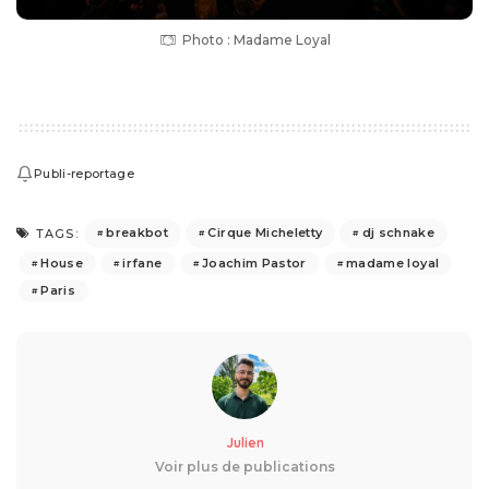
Photo : Madame Loyal
Publi-reportage
breakbot
Cirque Micheletty
dj schnake
TAGS:
House
irfane
Joachim Pastor
madame loyal
Paris
Julien
Voir plus de publications