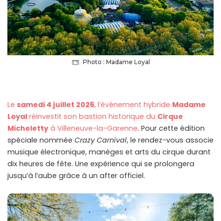
Photo : Madame Loyal
Le
samedi 4 juillet 2026
, l’événement hybride
Madame
Loyal
réinvestit son bastion historique du
Cirque
Micheletty
à Villeneuve-la-Garenne
. Pour cette édition
spéciale nommée
Crazy Carnival
, le rendez-vous associe
musique électronique, manèges et arts du cirque durant
dix heures de fête. Une expérience qui se prolongera
jusqu’à l’aube grâce à un after officiel.