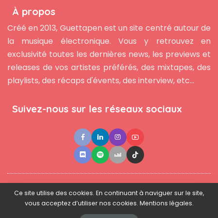
À propos
Créé en 2013, Guettapen est un site centré autour de
la musique électronique. Vous y retrouvez en
exclusivité toutes les dernières news, les previews et
releases de vos artistes préférés, des mixtapes, des
playlists, des récaps d'évents, des interview, etc...
Suivez-nous sur les réseaux sociaux
●
●
●
Contact
Newsletter
L'équipe
Mentions légales
Ce site utilise des cookies. En continuant à naviguer sur le site,
vous acceptez d’utiliser nos cookies. Mentions légales.