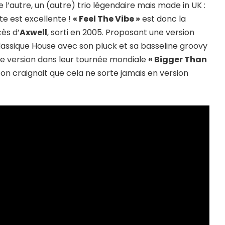
De l’autre, un (autre) trio légendaire mais made in UK :
te est excellente !
« Feel The Vibe »
est donc la
ès d’
Axwell
, sorti en 2005. Proposant une version
lassique House avec son pluck et sa basseline groovy
elle version dans leur tournée mondiale
« Bigger Than
on craignait que cela ne sorte jamais en version