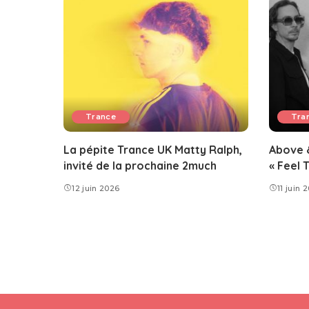
Trance
Tra
La pépite Trance UK Matty Ralph,
Above 
invité de la prochaine 2much
« Feel 
12 juin 2026
11 juin 