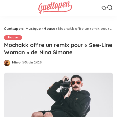
Guettapen
›
Musique
›
House
›
Mochakk offre un remix pour « See-Line Woman » de Nina Simone
House
Mochakk offre un remix pour « See-Line
Woman » de Nina Simone
Mino
5 juin 2026
Posted
by