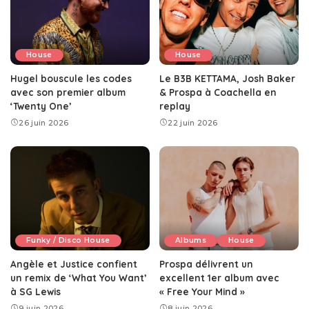
House
House
Hugel bouscule les codes
Le B3B KETTAMA, Josh Baker
avec son premier album
& Prospa à Coachella en
‘Twenty One’
replay
26 juin 2026
22 juin 2026
Funky / Disco House
Albums
House
Angèle et Justice confient
Prospa délivrent un
un remix de ‘What You Want’
excellent 1er album avec
à SG Lewis
« Free Your Mind »
9 juin 2026
8 juin 2026