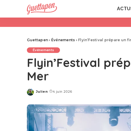
ACTU
Guettapen
›
Événements
›
Flyin’Festival prépare un f
Événements
Flyin’Festival prép
Mer
Julien
4 juin 2026
Posted
by