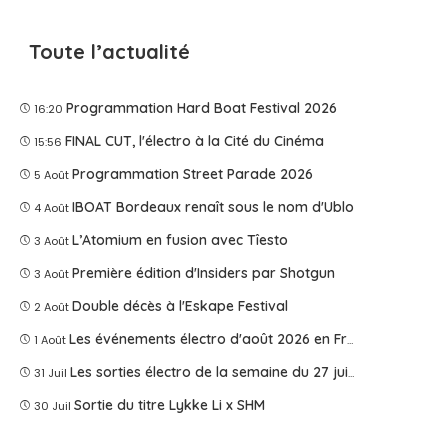
Toute l’actualité
Programmation Hard Boat Festival 2026
16:20
FINAL CUT, l'électro à la Cité du Cinéma
15:56
Programmation Street Parade 2026
5 Août
IBOAT Bordeaux renaît sous le nom d'Ublo
4 Août
L’Atomium en fusion avec Tîesto
3 Août
Première édition d'Insiders par Shotgun
3 Août
Double décès à l'Eskape Festival
2 Août
Les événements électro d'août 2026 en France
1 Août
Les sorties électro de la semaine du 27 juillet 2026
31 Juil
Sortie du titre Lykke Li x SHM
30 Juil