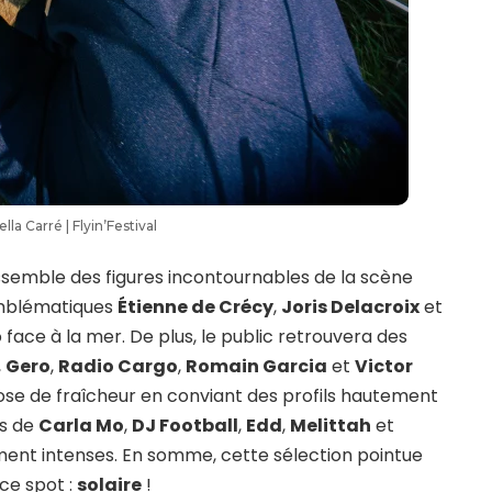
ella Carré | Flyin’Festival
ssemble des figures incontournables de la scène
emblématiques
Étienne de Crécy
,
Joris Delacroix
et
face à la mer. De plus, le public retrouvera des
,
Gero
,
Radio Cargo
,
Romain Garcia
et
Victor
dose de fraîcheur en conviant des profils hautement
ts de
Carla Mo
,
DJ Football
,
Edd
,
Melittah
et
ent intenses. En somme, cette sélection pointue
ce spot :
solaire
!