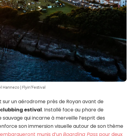
l Hannezo | Flyin’Festival
 sur un aérodrome près de Royan avant de
u
clubbing estival
. Installé face au phare de
sauvage qui incarne à merveille l’esprit des
renforce son immersion visuelle autour de son thème
rs embarqueront munis d’un
Boarding Pass
pour deux