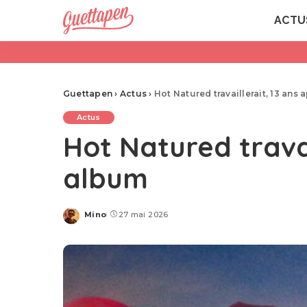
ACTU
Guettapen
›
Actus
›
Hot Natured travaillerait, 13 ans
Actus
Hot Natured travai
album
Mino
27 mai 2026
Posted
by