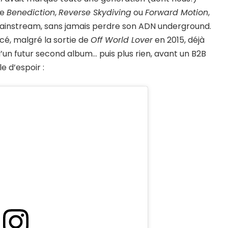
me
Benediction
,
Reverse Skydiving
ou
Forward Motion
,
mainstream, sans jamais perdre son ADN underground.
acé, malgré la sortie de
Off World Lover
en 2015, déjà
n futur second album… puis plus rien, avant un B2B
e d’espoir :