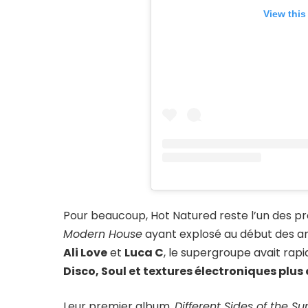
View this
Pour beaucoup, Hot Natured reste l’un des pr
Modern House
ayant explosé au début des a
Ali Love
et
Luca C
, le supergroupe avait ra
Disco, Soul et textures électroniques plu
Leur premier album,
Different Sides of the Su