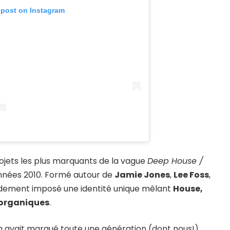
 post on Instagram
ojets les plus marquants de la vague
Deep House /
nnées 2010. Formé autour de
Jamie Jones
,
Lee Foss
,
pidement imposé une identité unique mêlant
House,
s organiques
.
n
avait marqué toute une génération (dont nous!)