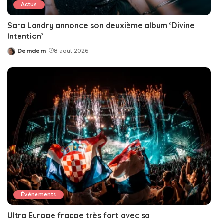
Actus
Sara Landry annonce son deuxième album ‘Divine
Intention’
Demdem
8 août 2026
Posted
by
Événements
Ultra Europe frappe très fort avec sa