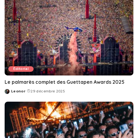
Éditorial
Le palmarès complet des Guettapen Awards 2025
Leonor
29 décembre 2025
Posted
by