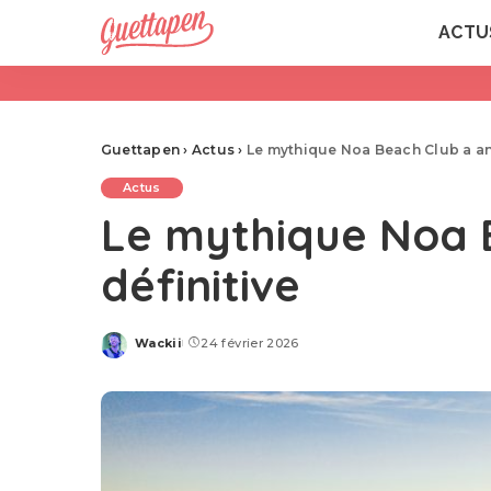
ACTU
Guettapen
›
Actus
›
Le mythique Noa Beach Club a an
Actus
Le mythique Noa 
définitive
Wackii
24 février 2026
Posted
by