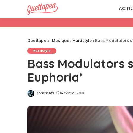
ACTU
Guettapen
›
Musique
›
Hardstyle
›
Bass Modulators s
Hardstyle
Bass Modulators s
Euphoria’
Overdrax
14 février 2026
Posted
by