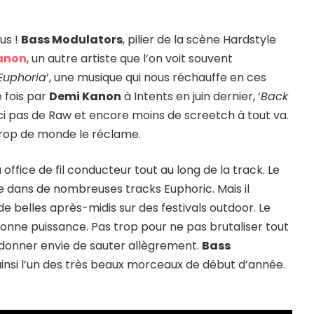
us !
Bass Modulators
, pilier de la scène Hardstyle
anon
, un autre artiste que l’on voit souvent
Euphoria
‘, une musique qui nous réchauffe en ces
 fois par
Demi Kanon
à Intents en juin dernier, ‘
Back
 Ici pas de Raw et encore moins de screetch à tout va.
rop de monde le réclame.
 office de fil conducteur tout au long de la track. Le
ve dans de nombreuses tracks Euphoric. Mais il
belles après-midis sur des festivals outdoor. Le
a bonne puissance. Pas trop pour ne pas brutaliser tout
r donner envie de sauter allègrement.
Bass
ainsi l’un des très beaux morceaux de début d’année.