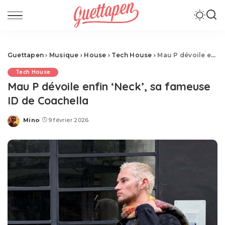
Guettapen
›
Musique
›
House
›
Tech House
›
Mau P dévoile enfin ‘Neck’, sa fameuse ID de Coachella
Tech House
Mau P dévoile enfin ‘Neck’, sa fameuse
ID de Coachella
Mino
9 février 2026
Posted
by