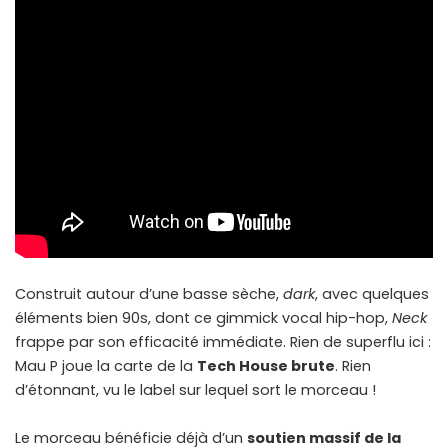
Construit autour d’une basse sèche,
dark
, avec quelques
éléments bien 90s, dont ce gimmick vocal hip-hop,
Neck
frappe par son efficacité immédiate. Rien de superflu ici :
Mau P joue la carte de la
Tech House brute
. Rien
d’étonnant, vu le label sur lequel sort le morceau !
Le morceau bénéficie déjà d’un
soutien massif de la