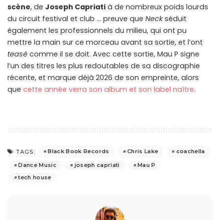
scène
, de
Joseph Capriati
à de nombreux poids lourds
du circuit festival et club … preuve que
Neck
séduit
également les professionnels du milieu, qui ont pu
mettre la main sur ce morceau avant sa sortie, et l’ont
teasé
comme il se doit. Avec cette sortie, Mau P signe
l’un des titres les plus redoutables de sa discographie
récente, et marque déjà 2026 de son empreinte, alors
que
cette année verra son album et son label naître
.
Black Book Records
Chris Lake
coachella
TAGS:
Dance Music
joseph capriati
Mau P
tech house