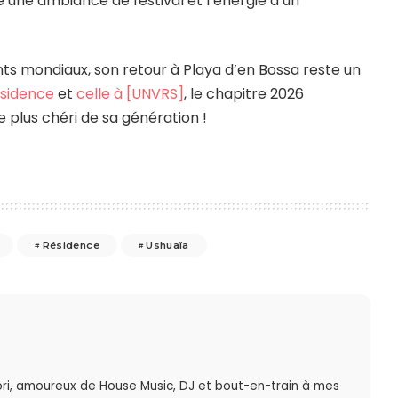
 une ambiance de festival et l’énergie d’un
ts mondiaux, son retour à Playa d’en Bossa reste un
ésidence
et
celle à [UNVRS]
, le chapitre 2026
e plus chéri de sa génération !
Résidence
Ushuaïa
ri, amoureux de House Music, DJ et bout-en-train à mes