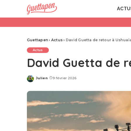
ACTU
Guettapen
›
Actus
›
David Guetta de retour à Ushuaïa
Actus
David Guetta de re
Julien
9 février 2026
Posted
by