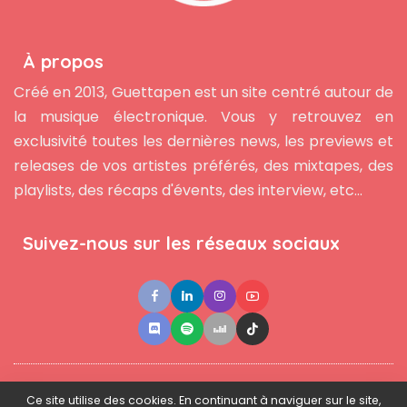
À propos
Créé en 2013, Guettapen est un site centré autour de
la musique électronique. Vous y retrouvez en
exclusivité toutes les dernières news, les previews et
releases de vos artistes préférés, des mixtapes, des
playlists, des récaps d'évents, des interview, etc...
Suivez-nous sur les réseaux sociaux
●
●
●
Contact
Newsletter
L'équipe
Mentions légales
Ce site utilise des cookies. En continuant à naviguer sur le site,