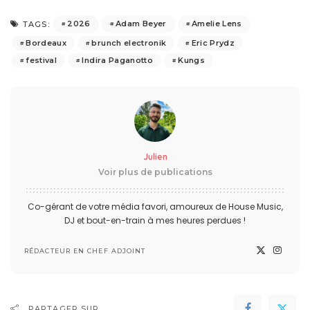
2026
Adam Beyer
Amelie Lens
TAGS:
Bordeaux
brunch electronik
Eric Prydz
festival
Indira Paganotto
Kungs
Julien
Voir plus de publications
Co-gérant de votre média favori, amoureux de House Music,
DJ et bout-en-train à mes heures perdues !
RÉDACTEUR EN CHEF ADJOINT
PARTAGER SUR