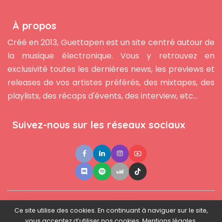
À propos
Créé en 2013, Guettapen est un site centré autour de
la musique électronique. Vous y retrouvez en
exclusivité toutes les dernières news, les previews et
releases de vos artistes préférés, des mixtapes, des
playlists, des récaps d'évents, des interview, etc...
Suivez-nous sur les réseaux sociaux
●
●
●
Contact
Newsletter
L'équipe
Mentions légales
Ce site utilise des cookies. En continuant à naviguer sur le site,
vous acceptez d’utiliser nos cookies. Mentions légales.