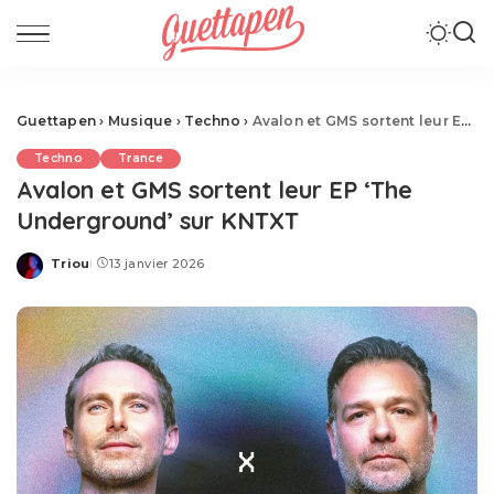
Guettapen
›
Musique
›
Techno
›
Avalon et GMS sortent leur EP ‘The Underground’ sur KNTXT
Techno
Trance
Avalon et GMS sortent leur EP ‘The
Underground’ sur KNTXT
Triou
13 janvier 2026
Posted
by