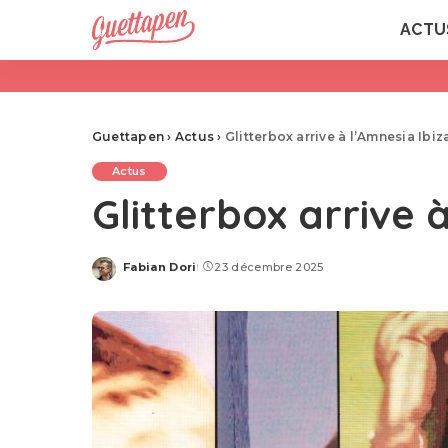
ACTU
Guettapen
›
Actus
›
Glitterbox arrive à l’Amnesia Ibiz
Actus
Glitterbox arrive 
Fabian Dori
23 décembre 2025
Posted
by