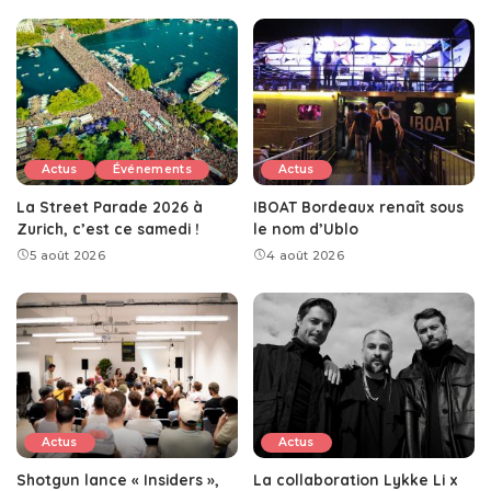
Actus
Événements
Actus
La Street Parade 2026 à
IBOAT Bordeaux renaît sous
Zurich, c’est ce samedi !
le nom d’Ublo
5 août 2026
4 août 2026
Actus
Actus
Shotgun lance « Insiders »,
La collaboration Lykke Li x