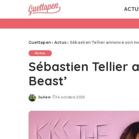
ACTU
Guettapen
›
Actus
›
Sébastien Tellier annonce son no
Actus
Sébastien Tellier
Beast’
Julien
14 octobre 2025
Posted
by