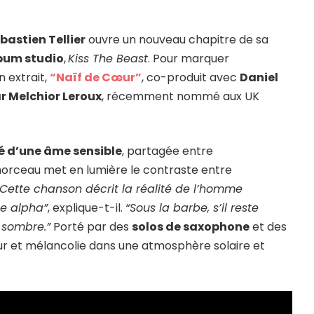
bastien Tellier
ouvre un nouveau chapitre de sa
bum studio
,
Kiss The Beast
. Pour marquer
 extrait,
“Naïf de Cœur”
, co-produit avec
Daniel
ar Melchior Leroux
, récemment nommé aux UK
té d’une âme sensible
, partagée entre
morceau met en lumière le contraste entre
“Cette chanson décrit la réalité de l’homme
le alpha”
, explique-t-il.
“Sous la barbe, s’il reste
i sombre.”
Porté par des
solos de saxophone
et des
leur et mélancolie dans une atmosphère solaire et