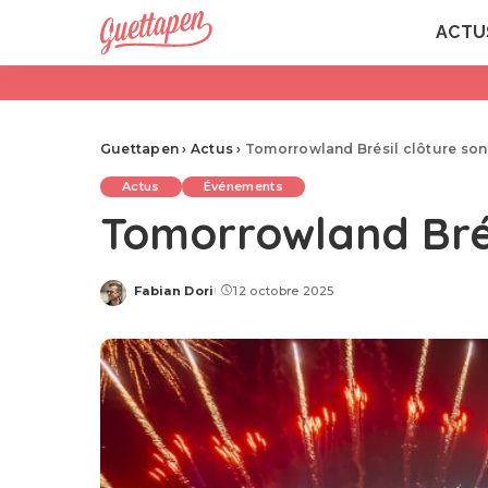
ACTU
Guettapen
›
Actus
›
Tomorrowland Brésil clôture son
Actus
Événements
Tomorrowland Brés
Fabian Dori
12 octobre 2025
Posted
by