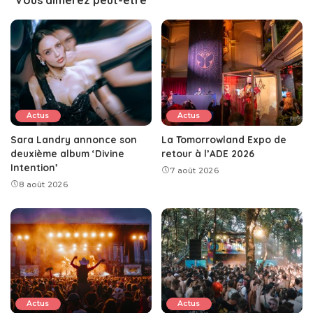
Vous aimerez peut-être
Actus
Actus
Sara Landry annonce son
La Tomorrowland Expo de
deuxième album ‘Divine
retour à l’ADE 2026
Intention’
7 août 2026
8 août 2026
Actus
Actus