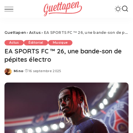
Guettapen
›
Actus
›
EA SPORTS FC ™ 26, une bande-son de pépites électro
Actus
Éditorial
Musique
EA SPORTS FC ™ 26, une bande-son de
pépites électro
Mino
16 septembre 2025
Posted
by