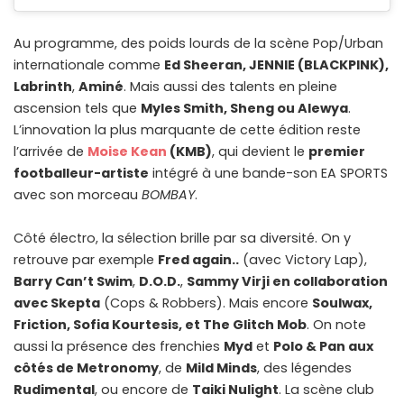
Au programme, des poids lourds de la scène Pop/Urban
internationale comme
Ed Sheeran, JENNIE (BLACKPINK),
Labrinth
,
Aminé
. Mais aussi des talents en pleine
ascension tels que
Myles Smith, Sheng ou Alewya
.
L’innovation la plus marquante de cette édition reste
l’arrivée de
Moise Kean
(KMB)
, qui devient le
premier
footballeur-artiste
intégré à une bande-son EA SPORTS
avec son morceau
BOMBAY
.
Côté électro, la sélection brille par sa diversité. On y
retrouve par exemple
Fred again..
(avec Victory Lap),
Barry Can’t Swim
,
D.O.D.
,
Sammy Virji en collaboration
avec Skepta
(Cops & Robbers). Mais encore
Soulwax,
Friction, Sofia Kourtesis, et The Glitch Mob
. On note
aussi la présence des frenchies
Myd
et
Polo & Pan aux
côtés de Metronomy
, de
Mild Minds
, des légendes
Rudimental
, ou encore de
Taiki Nulight
. La scène club