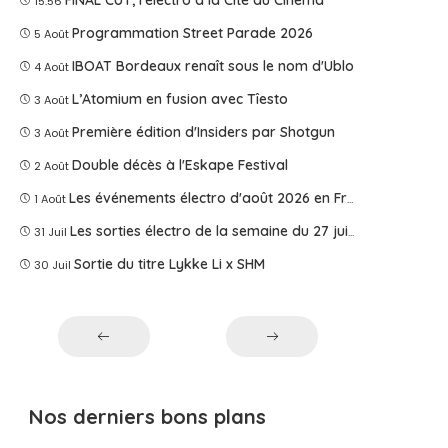
15:56
Programmation Street Parade 2026
5 Août
IBOAT Bordeaux renaît sous le nom d'Ublo
4 Août
L’Atomium en fusion avec Tîesto
3 Août
Première édition d'Insiders par Shotgun
3 Août
Double décès à l'Eskape Festival
2 Août
Les événements électro d'août 2026 en France
1 Août
Les sorties électro de la semaine du 27 juillet 2026
31 Juil
Sortie du titre Lykke Li x SHM
30 Juil
Nos derniers bons plans