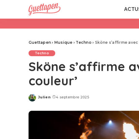
ACTU
Guettapen
›
Musique
›
Techno
›
Sköne s’affirme avec 
Techno
Sköne s’affirme av
couleur’
Julien
4 septembre 2025
Posted
by