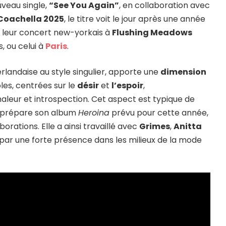
veau single,
“See You Again”
, en collaboration avec
Coachella 2025
, le titre voit le jour après une année
leur concert new-yorkais à
Flushing Meadows
, ou celui à
Paris
.
erlandaise au style singulier, apporte une
dimension
oles, centrées sur le
désir
et
l’espoir
,
eur et introspection. Cet aspect est typique de
qui prépare son album
Heroina
prévu pour cette année,
orations. Elle a ainsi travaillé avec
Grimes
,
Anitta
par une forte présence dans les milieux de la mode