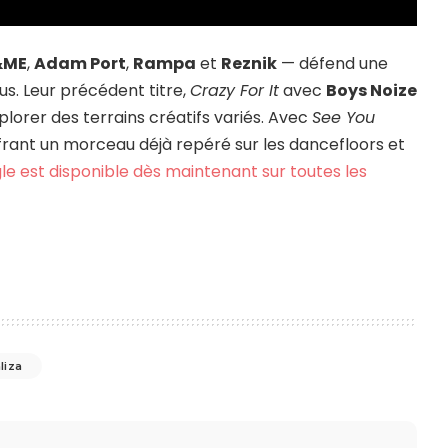
&ME
,
Adam Port
,
Rampa
et
Reznik
— défend une
us. Leur précédent titre,
Crazy For It
avec
Boys Noize
plorer des terrains créatifs variés. Avec
See You
 offrant un morceau déjà repéré sur les dancefloors et
gle est disponible dès maintenant sur toutes les
liza