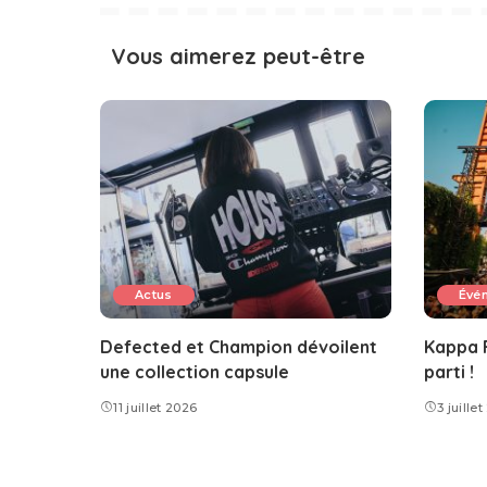
Vous aimerez peut-être
Actus
Évé
Defected et Champion dévoilent
Kappa F
une collection capsule
parti !
11 juillet 2026
3 juille