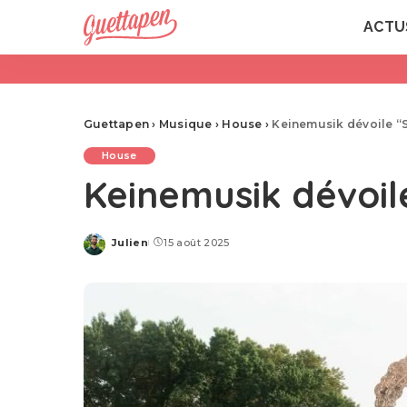
ACTU
Guettapen
›
Musique
›
House
›
Keinemusik dévoile “
House
Keinemusik dévoil
Julien
15 août 2025
Posted
by