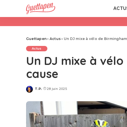
ACTU
Guettapen
›
Actus
›
Un DJ mixe à vélo de Birmingham
Actus
Un DJ mixe à vélo
cause
T.P.
28 juin 2025
Posted
by