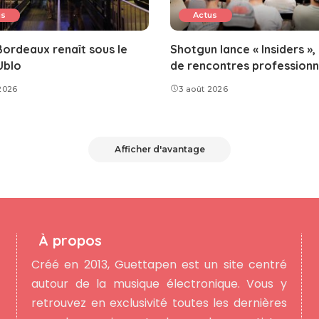
us
Actus
ordeaux renaît sous le
Shotgun lance « Insiders »,
Ublo
de rencontres professionn
2026
3 août 2026
Afficher d'avantage
À propos
Créé en 2013, Guettapen est un site centré
autour de la musique électronique. Vous y
retrouvez en exclusivité toutes les dernières