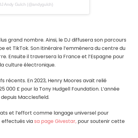
 DJ Andy Gulch (@andygulch)
lus grand nombre. Ainsi, le DJ diffusera son parcours
be et TikTok. Son itinéraire l’emmènera du centre du
re. Ensuite il traversera la France et l’Espagne pour
 la culture électronique.
ifs récents. En 2023, Henry Moores avait relié
125 000 £ pour la Tony Hudgell Foundation. L’année
 depuis Macclesfield.
beats et l’effort comme langage universel pour
 effectués via
sa page Givestar,
pour soutenir cette