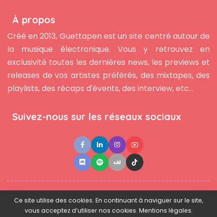
À propos
Créé en 2013, Guettapen est un site centré autour de
la musique électronique. Vous y retrouvez en
exclusivité toutes les dernières news, les previews et
releases de vos artistes préférés, des mixtapes, des
playlists, des récaps d'évents, des interview, etc...
Suivez-nous sur les réseaux sociaux
●
●
●
Contact
Newsletter
L'équipe
Mentions légales
Ce site utilise des cookies. En continuant à naviguer sur le site,
vous acceptez d’utiliser nos cookies. Mentions légales.