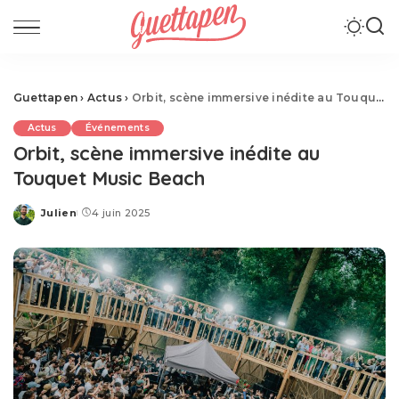
Guettapen
›
Actus
›
Orbit, scène immersive inédite au Touquet Music Beach
Actus
Événements
Orbit, scène immersive inédite au
Touquet Music Beach
Julien
4 juin 2025
Posted
by