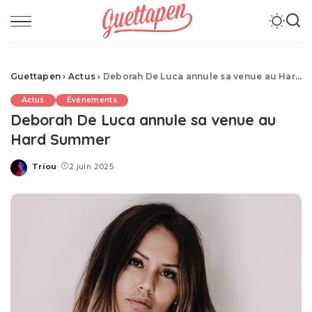
Guettapen
›
Actus
›
Deborah De Luca annule sa venue au Hard Summer
Actus
Événements
Deborah De Luca annule sa venue au
Hard Summer
Triou
2 juin 2025
Posted
by