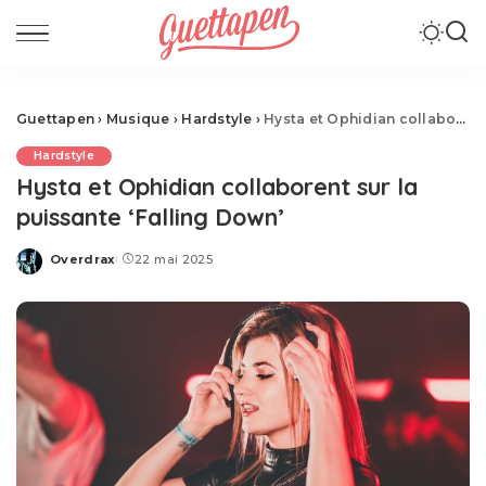
Guettapen
›
Musique
›
Hardstyle
›
Hysta et Ophidian collaborent sur la puissante ‘Falling Down’
Hardstyle
Hysta et Ophidian collaborent sur la
puissante ‘Falling Down’
Overdrax
22 mai 2025
Posted
by