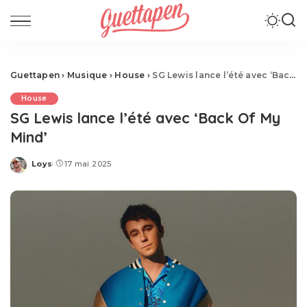
Guettapen
›
Musique
›
House
›
SG Lewis lance l’été avec ‘Back Of My Mind’
House
SG Lewis lance l’été avec ‘Back Of My
Mind’
Loys
17 mai 2025
Posted
by