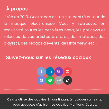
À propos
Créé en 2013, Guettapen est un site centré autour de
la musique électronique. Vous y retrouvez en
exclusivité toutes les dernières news, les previews et
releases de vos artistes préférés, des mixtapes, des
playlists, des récaps d'évents, des interview, etc...
Suivez-nous sur les réseaux sociaux
●
●
●
Contact
Newsletter
L'équipe
Mentions légales
Ce site utilise des cookies. En continuant à naviguer sur le site,
vous acceptez d’utiliser nos cookies. Mentions légales.