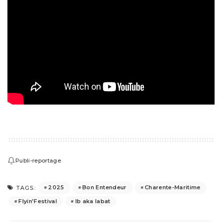
Publi-reportage
2025
Bon Entendeur
Charente-Maritime
TAGS:
Flyin’Festival
lb aka labat