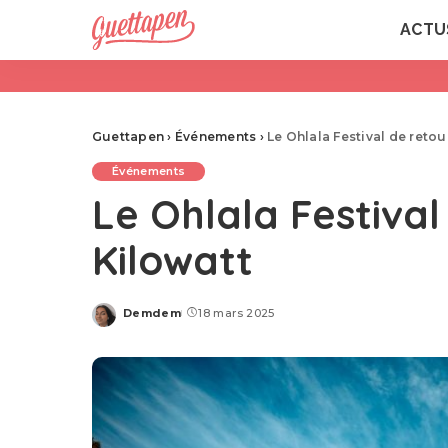
ACTU
Guettapen
›
Événements
›
Le Ohlala Festival de reto
Événements
Le Ohlala Festiva
Kilowatt
Demdem
18 mars 2025
Posted
by