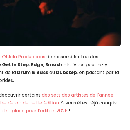
r
Ohlala Productions
de rassembler tous les
e
Get In Step
,
Edge
,
Smash
etc. Vous pourrez y
nt de la
Drum & Bass
au
Dubstep
, en passant par la
brides.
découvrir certains
des sets des artistes de l’année
tre récap de cette édition
. Si vous êtes déjà conquis,
otre place pour l’édition 2025
!