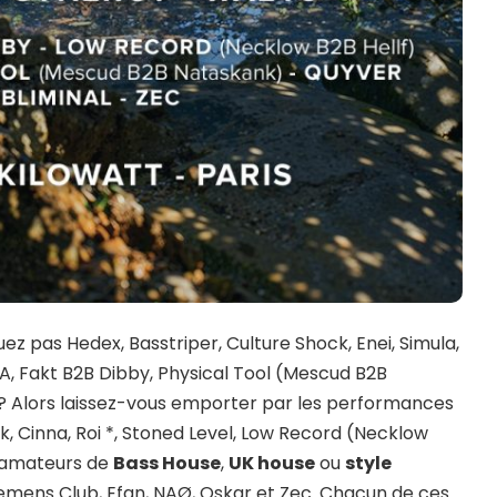
z pas Hedex, Basstriper, Culture Shock, Enei, Simula,
N.A, Fakt B2B Dibby, Physical Tool (Mescud B2B
? Alors laissez-vous emporter par les performances
k, Cinna, Roi *, Stoned Level, Low Record (Necklow
s amateurs de
Bass House
,
UK house
ou
style
emens Club, Efan, NAØ, Oskar et Zec. Chacun de ces