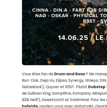
Vous êtes fan de
Drum and Bass
? Ne manque
Burr Oak, Deja Vu, Elipsa, Synergy, Waeys, DI
Nataskank), Quyver et R3ST. Plutôt
Dubstep
de Sullivan King, Samplifire, Kompany, Nitepun
B2B Hellf), Sweettooth et Svbliminal. Pour le
hybride
, rendez-vous avec Habstrakt, Gentl