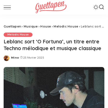
Guettapen
›
Musique
›
House
›
Melodic House
›
Leblanc sort ‘O Fortuna’, un titre entre Techno mélodique et musique classique
Melodic House
Leblanc sort ‘O Fortuna’, un titre entre
Techno mélodique et musique classique
Mino
25 février 2025
Posted
by