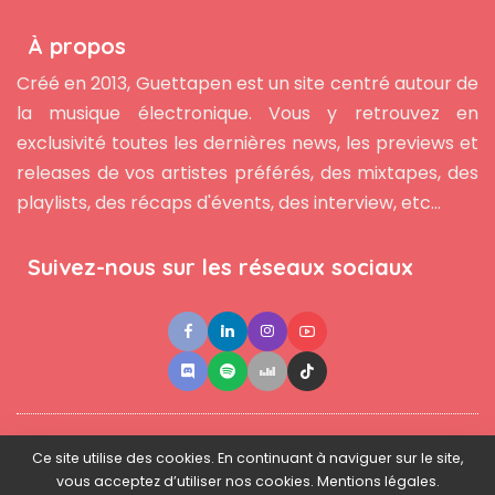
À propos
Créé en 2013, Guettapen est un site centré autour de
la musique électronique. Vous y retrouvez en
exclusivité toutes les dernières news, les previews et
releases de vos artistes préférés, des mixtapes, des
playlists, des récaps d'évents, des interview, etc...
Suivez-nous sur les réseaux sociaux
●
●
●
Contact
Newsletter
L'équipe
Mentions légales
Ce site utilise des cookies. En continuant à naviguer sur le site,
vous acceptez d’utiliser nos cookies. Mentions légales.