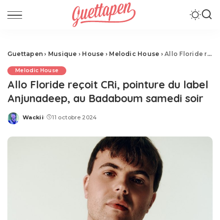
Guettapen
›
Musique
›
House
›
Melodic House
›
Allo Floride reçoit CRi, pointure du label Anjunadeep, au Badaboum samedi soir
Melodic House
Allo Floride reçoit CRi, pointure du label
Anjunadeep, au Badaboum samedi soir
Wackii
11 octobre 2024
Posted
by