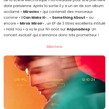
de la scène électronique montréalaise pour une première
date parisienne. Après la sortie il y a un an de son album
acclamé «
Miracles
» qui contenait des morceaux
comme «
I Can Make It
« , «
Something About
» ou
encore «
Miroir Miroir
« , un EP de 3 titres excellents intitulé
« Hold You » a vu le jour fin août sur
Anjunadeep
. Un
concert exclusif qui s’annonce donc très prometteur !
Billetterie